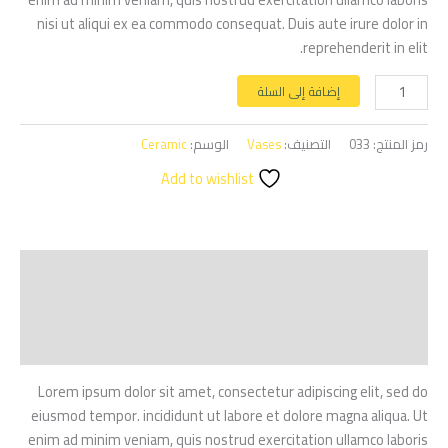
nisi ut aliqui ex ea commodo consequat. Duis aute irure dolor in
reprehenderit in elit.
إضافة إلى السلة
رمز المنتج:
033
التصنيف:
Vases
الوسم:
Ceramic
Add to wishlist
الوصف
معلومات إضافية
مراجعات (1)
Lorem ipsum dolor sit amet, consectetur adipiscing elit, sed do
eiusmod tempor. incididunt ut labore et dolore magna aliqua. Ut
enim ad minim veniam, quis nostrud exercitation ullamco laboris