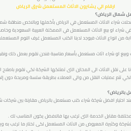
ارقام الي يشترون الاثاث المستعمل شرق الرياض
ل شمال الرياض؟
محلات شراء الاثاث المستعمل في الرياض بأكملها وبالاخص منطقة شمال
 شراء او بيع الاثاث المستعمل في الممكلة العربية السعودية وخاصة 
ة من انواع الاثاث فيوجد لدينا الكنب المستعمل غرف النوم المستعمل
لك وبيع او شراء اثاث مستعمل بأسعار مناسبة فنحن نقوم بعمل ذلك ونقو
نا على نقل الاثاث الى المخازن التى تمتلكها الشركة لكي نقوم باصلاح 
ي تتم عمليات النقل من والى العملاء بطريقة سلسة ومريحة دون إلح
 بالرياض؟
عند اختيار افضل شركة شراء كنب مستعمل بالرياض مقارنة بين شركات شرا
لمختلفة مقابل الخدمة التى ترغب بها فالافضل يكون المناسب لك .
الشركة وكثيرة المعروض من الاثاث المستعمل لكى تختار ما ترغب به و