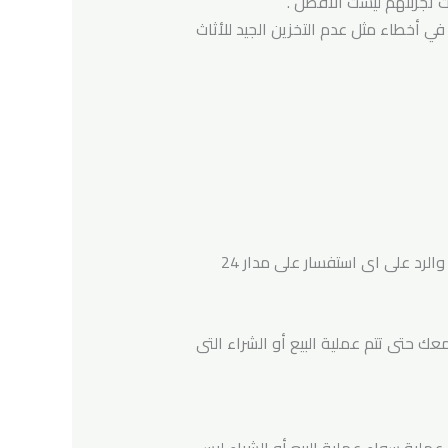
 تجربتهم ليست الأفضل .
ي أخطاء مثل عدم التخزين الجيد للأثاث
الاتصال مباشرة برقم الهاتف المسجل على موقعنا الالكترونى ويقوم فريق خدمة العملاء بالتواصل معك والرد على اى استفسار على مدار 24
ك حتى تتم عملية البيع أو الشراء التى