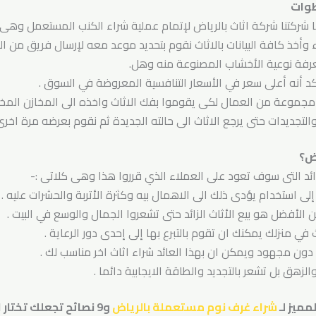
طوات
ركتنا شركة اثاث بالرياض لإتمام عملية شراء الكنب المستعمل وهى ك
ء وأخذ كافة البيانات بالاثاث نقوم بتحديد موعد معه لإرسال فريق من 
معرفة نوعية الأخشاب المصنوعة منه وهل.
كد أنه أعلى سعر في الأسعار التنافسية المعروضة في السوق .
ال مجموعة من العمال لكى يقوموا بفك الاثاث واخذه الى المخازن الم
لتجديدات حتى يرجع الاثاث الى حالته الجديدة ثم نقوم بعرضه مرة اخرى ل
ض؟
د التى سوف تعود على العملاء الذي قرروا هذا وهى كلاتى :-
إلى استخدام يؤدى ذلك الى الاهمال بيه وكثرة الأتربة والحشرات عليه .
الأفضل هو بيع الأثاث الزائد حتى تشعروا الجمال والوسع في البيت .
في منزلك يمكنك ان تقوم بالتبرع بها إلى إحدى دور الرعاية .
ون مجهود ويمكن ان بهذا العائد شراء اثاث اخر مناسب لك .
والزهق بل تشعر بالتجديد والطاقة الايجابية دائما .
مميز لـ
شراء غرف نوم مستعملة بالرياض
و9 نصائح تجعلك تختار الافضل