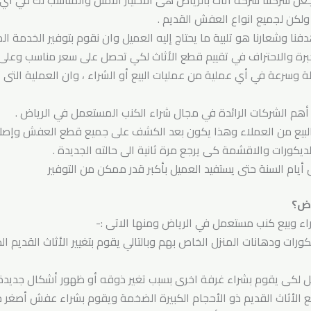
 تجعل شركتنا شركة اثاث بالرياض هى الاختيار الأمثل والمناسب لك في أي
كن لجميع انواع العفش القديم .
نا وشعارنا هو تلبية ما يحتاج إليه العميل وان نقوم بتوفير الخدمة المم
برة والاحتراف في تقييم قطع الأثاث لكي تحصل على سعر مناسب وعلى ل
ة وسرعة في أي عملية من عمليات البيع أو الشراء ، وان العملية التى
 أهم الشركات الرائدة في مجال شراء الكنب المستعمل في الرياض .
ية البيع من العملاء وهذا يكون بعد الكشف على جميع قطع العفش وإصل
لديكورات والاقشمة كى يرجع مرة ثانية الى حالته الجديدة .
يام السنة حتى يستفيد العميل بأكبر قدر ممكن من التوفير
اض؟
اء وبيع كنب مستعمل في الرياض ومنها الاتى :-
ورات ودهانات المنزل الخاص بهم وبالتالي يقوم بتغيير الأثاث القديم 
ل لكى يقوم بشراء غرفة اخرى بسبب تغير ذوقه أو ظهور أشكال جديد
يع الأثاث القديم ذو الأحجام الكبيرة الضخمة ويقوم بشراء عفش أصغر 