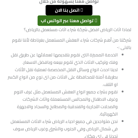
تواصل معنا بسهولة من خلال
اتصل بنا الان
تواصل معنا عبر الواتس اب
لماذا اثاث الرياض افضل شركة شراء اثاث مستعمل بالرياض؟
شركتنا من أهم شركات شراء العفش المستعمل بغرناطة لأننا نقوم
بالاتى :-
الخدمة المميزة التى نقوم بتقديمها لعملائها عن طريق نقل
وفك وتركيب الاثاث الذي تقوم ببيعه وبافضل الاسعار.
لدينا احدث انواع وسائل النقل المخصصة لعملية نقل الأثاث
بطريقة آمنة للمحافظة على الاثاث من اى نوع من انواع الكسر
او التلف.
نقوم بشراء جميع انواع العفش المستعمل مثل غرف النوم
وغرف الاطفال والمجالس المستعملة واثاث الشركات
والمحلات التجارية والفندقية والمطابخ والسجاد والاجهزة
الكهربائية.
نحن متواجدين في جميع احياء الرياض شراء الاثاث المستعمل
في شمال الرياض وفي الجنوب والشرق وغرب الرياض سوف
تجدنا فى اى مكان.