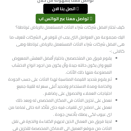
تواصل معنا بسهولة من خلال
اتصل بنا الان
تواصل معنا عبر الواتس اب
كيف تختار افضل شركات شراء الاثاث المستعمل بالرياض غرناطة؟
اليك مجموعة من العوامل التى يجب ان تتوفر في الشركات لتعرف ما
هى افضل شركات شراء الاثاث المستعمل بالرياض غرناطة وهى
كالاتى :-
يقوم فريق من المتخصصين باختيار أفضل العفش المعروض
للبيع وان يكون حالته جيدة وأن يكون من اجود انواع الاخشاب
المصنوعة منها ذلك الأثاث.
ثم يقوم بتحديد القيمة المناسبة لهذا الاثاث على حسب الجودة
والخامة ومدة الاستخدام وتحديد أعلى سعر له لتلبية جميع
احتياجات العملاء والحصول على رضاهم .
نعمل على تخزين الاثاث في المكان المخصص له وبعد ذلك
نعمل على اصلاح اى تلفيات فيه حتى نتأكد انه خالى تماما من
اى عيوب لكي يصلك بأحسن جودة .
لدينا فريق من العمال الذين لديهم الكفاءة والخبرة في نقل
الاثاث من موقع العميل الى الاماكن المخصصة للتخزين في