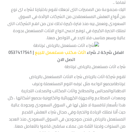
تماما ..
اليك مجموعة من المميزات التى تجعلك تقوم باختيارنا لشراء اى نوع
من أنواع العفش المستعملنحن من الشركات الرائدة في السوق
السعودى ونعمل بيه منذ فترة كبيرة لذلك نحن من اهم الشركات التى
تمتلك الخبرة الكبيرة في توفير احسن انواع الاثاث المستعمل بجودة
عالية وسعر مناسب فلا تتردد في التواصل معنا.
افضل شركة لـ شراء
اثاث مكتب مستعمل للبيع
| 0537417541
اتصل الان
شراء اثاث مستعمل بالرياض غرناطة
تقوم شركة اثاث بالرياض شراء الاثاث المستعمل بالرياض
غرناطةبجميع انواعه مثل غرفه النوم المستعملة وغرف
الاطفالوالمجالس والمطابخ واثاث المكاتب والمحلات التجارية
ومعدات المطاعم والاجهزة الكهربائية والكترونية بجميع اشكالها ، كل
هذا بأسعار تنافسية لا مثيل لها في السوق السعودى وبجودة عالية
حيث أننا نمتلك الريادة والخبرة وفي مجال شراء العفش القديم
المستعمل بالرياض فنحن موجودين في السوق السعودي منذ العديد
من السنوات ولدينا الثقة من عملاء سابقين قاموا بالتعامل معنا.