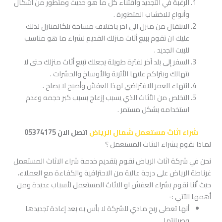
الرغبة في التجديد واقتناء كل ما هو حديث ومتطور من أشكال
وأنواع للاخشاب المتطورة .
الانتقال من منزل الى اخر باختلاف مساحة تلكالمنازل لذلك
عليك ان تقوم ببيع أثاث منزلك القديم لشراء ما هو مناسب
للبيت الجديد .
السفر إلى بلد آخر لفترة طويلة يجعلك تبيع أثاث منزلك حتى لا
يتهالك ويتراكم عليها الأتربة والأوساخ والحشرات .
انتهاء العمر الافتراضي لهذا العفش وأصبح لا يصلح .
التخلص من الأثاث الذي يسبب إزعاج بسبب كبر حجمه وعدم
استخدامه بشكل مستمر .
شراء اثاث مستعمل شمال الرياض
اتصل الان 05374175
لماذا نقوم بشراء الاثاث المستعمل ؟
نحن في شركة اثاث الرياض نقوم بتقديم خدمة شراء الاثاث المستعمل
غرناطة الرياض على درجة عالية من الاحترافية والكفاءة مع العملاء،
حيث أننا نقوم بشراء العفش او الاثاث المستعمل لأسباب عديدة ومن
أهمها الآتي :-
أنها تعطى ربح مادي للشركة لا بأس به بعد إعادة تجديدها
وصيانتها.