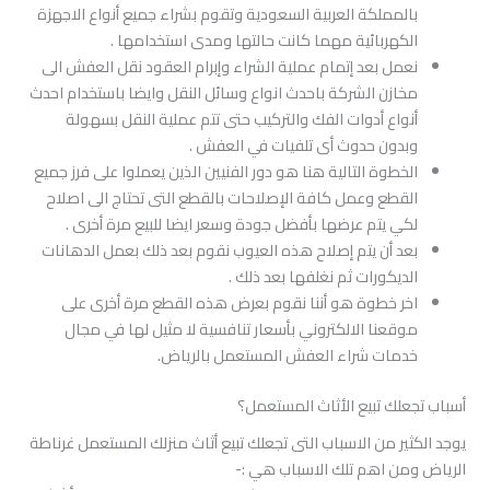
بالمملكة العربية السعودية وتقوم بشراء جميع أنواع الاجهزة
الكهربائية مهما كانت حالتها ومدى استخدامها .
نعمل بعد إتمام عملية الشراء وإبرام العقود نقل العفش الى
مخازن الشركة باحدث انواع وسائل النقل وايضا باستخدام احدث
أنواع أدوات الفك والتركيب حتى تتم عملية النقل بسهولة
وبدون حدوث أى تلفيات في العفش .
الخطوة التالية هنا هو دور الفنيين الذين يعملوا على فرز جميع
القطع وعمل كافة الإصلاحات بالقطع التى تحتاج الى اصلاح
لكي يتم عرضها بأفضل جودة وسعر ايضا للبيع مرة أخرى .
بعد أن يتم إصلاح هذه العيوب نقوم بعد ذلك بعمل الدهانات
الديكورات ثم نغلفها بعد ذلك .
اخر خطوة هو أننا نقوم بعرض هذه القطع مرة أخرى على
موقعنا الالكتروني بأسعار تنافسية لا مثيل لها في مجال
خدمات شراء العفش المستعمل بالرياض.
أسباب تجعلك تبيع الأثاث المستعمل؟
يوجد الكثير من الاسباب التى تجعلك تبيع أثاث منزلك المستعمل غرناطة
الرياض ومن اهم تلك الاسباب هي :-