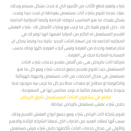
شراء وتغيير قطع الأثاث من الأمور التي لا تحدث بشكل مستمر وبذلك
عليك عندما تقوم بشراء اثاث مستعمل بغرناطة ان تبحث جيدا وتبحث
بشكل يفيدك ما هو المناسب لذوقك الخاصة وايضا الميزانية الخاصة
بك ، حتى تقوم بتلبية كل ما ترغب بيع وشراء الأفضل لك ، شراء العفش
القديم المستعمل له الكثير من المزايا اهمها انها توفر لك في
الميزانيه الخاصه بك لان اسعار الاثاث الجديد عالية جدا وايضا يمكن ان
تختار قطعة واحدة من الغرفة وليس أجزاء الغرفه كلها وذلك بحسب
المساحة المتاحة لديك في الغرفة ..
شركتنا اثاث بالرياض هى من أفضل مقدم خدمات شراء الاثاث
المستعمل حيث تقوم بتقديم جميع خدمات شراء وبيع كل ما هو
مستعمل في مجال الخدمات من اثاث مستعمل واجهزة كهربائية
والكترونية او مطابخ او معدات مطاعم كل ما ترغب بيه موجود لدينا
بجودة عالية واسعار مثالية لا يوجد منافس لها في السعودية .
ارقام الي يشترون الاثاث المستعمل شرق الرياض
حقين شراء عفش مستعمل بالرياض غرناطة
تقوم شركة اثاث الرياض شراء وبيع جميع انواع العفش القديم وذلك
بسبب أنها تمتلك العديد من الخبرات التى تجعلنا الشركة الرائدة والاهم
والأولى في مجال خدمات الاثاث بأكملها حقين شراء فرش مستعمل