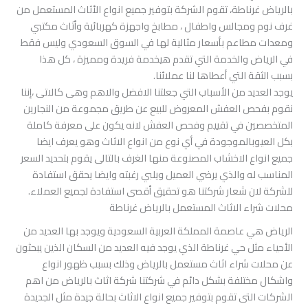
بالرياض غرناطة، تقوم الشركة بتوفير جميع انواع الأثاث المستعمل من
غرف نوم ومجالس واطفال ، مطابخ واجهزة كهربائية وأثاث مكتبي
ومعدات مطاعم بأسعار مثالية لها في السوق السعودي وليس فقط
في الرياض والخدمة التي تقدم هيخدمة فريدة ومميزة ، كل هذا
بسبب الثقة التي أعطاها لنا عملائنا.
يوجد العديد من الأسباب التي جعلتنا الافضل والاهم وهى كالاتى ،إننا
نقوم بفحص العفش المعروض للبيع عن طريق مجموعة من النجارين
المتخصصين في تقييم وفحص العفش لانه يكون على معرفة كاملة
بكل العيوبالموجودة في أي نوع من انواع الاثاث وهو يعرف ايضا
جميع انواع الاخشاب المصنوعة منها الغرف بالتالى يقوم بتحديد السعر
المناسب له والذي يرضي العميل ويلبي رغبته وايضا يحقق استفادة
للشركة لان شعار شركتنا هو تحقيق أقصى استفادة لجميع العملاء.
محلات شراء الاثاث المستعمل بالرياض غرناطة
الرياض هي عاصمة المملكة العربية السعودية ويوجد بها العديد من
الأحياء مثل حي غرناطة الذي يوجد فيه العديد من السكان الذين يبحثون
عن محلات شراء اثاث مستعمل بالرياض وذلك بسبب ظهور انواع
واشكال مختلفة بشكل دائم في شركتنا شركة اثاث بالرياض من اهم
الشركات التى تقوم بتوفير جميع انواع الاثاث بحالة جيدة مثل الجديدة