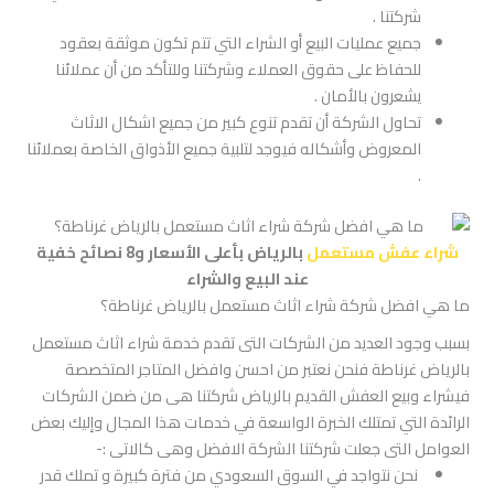
شركتنا .
جميع عمليات البيع أو الشراء التي تتم تكون موثقة بعقود
للحفاظ على حقوق العملاء وشركتنا وللتأكد من أن عملائنا
يشعرون بالأمان .
تحاول الشركة أن تقدم تنوع كبير من جميع اشكال الاثاث
المعروض وأشكاله فيوجد لتلبية جميع الأذواق الخاصة بعملائنا
.
شراء عفش مستعمل
بالرياض بأعلى الأسعار و8 نصائح خفية
عند البيع والشراء
ما هي افضل شركة شراء اثاث مستعمل بالرياض غرناطة؟
بسبب وجود العديد من الشركات التى تقدم خدمة شراء اثاث مستعمل
بالرياض غرناطة فنحن نعتبر من احسن وافضل المتاجر المتخصصة
فيشراء وبيع العفش القديم بالرياض شركتنا هى من ضمن الشركات
الرائدة التي تمتلك الخبرة الواسعة في خدمات هذا المجال وإليك بعض
العوامل التى جعلت شركتنا الشركة الافضل وهى كالاتى :-
نحن نتواجد في السوق السعودي من فترة كبيرة و تملك قدر