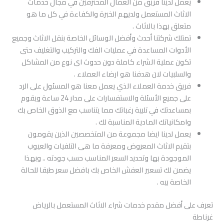
يعمل لدينا فريق من العمال المحترفين في مجال خدمات
الاثاث المستعمل ولديهم الخبرة والكفاءة في كل ما هو
متعلق بهذا بالاثاث .
تمتلك شركتنا أحدث وأفضل الوسائل الخاصة بنقل الاثاث وجميع
الأدوات المساعدة في عمليات الفك والتركيب والتغليف حتى
تكون عملية الشراء كاملة دون حدوث اى نوع من المشاكل
والسلبيات لان هدفنا هو ارضاء العملاء .
فريق خدمة العملاء الذي يعمل معنا هو المسئول على الرد
على جميع الأسئلة والاستفسارات على مدار 24 ساعة ويقوم
بمساعدتك في تلبية رغباتك مما يتناسب مع الذوق الخاص بك
وامكانياتك المادية المناسبة لك .
يعمل لدينا ايضا مجموعة من المتخصصين الذين يقومون
بتقيم الاثاث المعروض ومعرفة ما هى التلفيات والعيوب
الموجودة بها وتحديد السعر المناسب حسب جودته .. وبهذا
يضمن لك تسعير العفش الخاص بك بافضل سعر طبقا للحالة
الخاصة بيه .
تعرف على أفضل مقدم خدمات شراء الاثاث المستعمل بالرياض
غرناطة