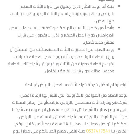
حيث أنه يوجد الكثير الذين يرغبون في شراء الأثاث القديم
بالرياض وذلك بسبب ارتفاع اسعار الاثاث الجديد وهو لا يتناسب
مع البعض .
وأيضاً من ضمن الأسباب الهامة هو تخفيف العبء على بعض
المواطنين ذوي الدخل الصغير والذين لا يقدرون على شراء
عفش جديد كامل.
يوجد العديد من المميزات الاثاث المستعملأنه من الممكن أن
يباع بالقطعة الواحدة، حيث أنه يوجد بعض العملاء قد يلفت
نظرهم قطعة معينة من الأثاث ويرغبون في شراء تلك القطعة
وحدها، وذلك بدون شراء الغرفة بالكامل.
اليك ارقام افضل شركة شراء اثاث مستعمل بالرياض غرناطة
يوجد العديد من المواقع الالكترونية التى تنتشر بها ارقام افضل
شركةبيع وشراء اثاث مستعمل بالرياض غرناطةأو عن ارقام المحلات
التى تقوم بعملية الشراء لكل ما هو مستعمل لديك وقديم ، شركتنا
من أهم الشركات التى تقوم بشراء العفش المستعمل بالرياض .
يمكنكم التواصل معنا على مدار الـ 24 ساعة يومياً من خلال الرقم
الخاص بنا
0537417541
حيث نتلقى جميع اتصالاتكم على مدار اليوم