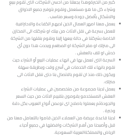
كبير من الخبرةوهذا يجعلنا من احسن الشركات التى تقوم ببيع
وشراء كل ما هو مستعمل ونقوم بتوفير جميع الاذواق
والاشكال بأفضل جودة وسعر مناسب .
يعمل معنا امهر العمال الذين لديهم الكفاءة والاحترافية
للعمل بسرعة في نقل الاثاث من بيتك او شركتك الى المخازن
الخاصة بشركتنا في حالة بيعها إلينا ونقوم بنقلها من الشركة
الى منزلك او مقر الشركة او المطعم ويحدث هذا دون أي
خدش او تلف بالعفش .
السرعة التى تعمل بها في انهاء عمليات البيع أو الشراء حيث
نقوم بانهاء تلك الخدمات في أسرع وقت وبطريقة سهلة
ويكون ذلك منذ ان تقوم بالاتصال بنا حتى ننقل الاثاث الى
منزلك.
يعمل لدينا مجموعة من متخصصين في عمليات الشراء
العفش المستخدمو يقومون بتقييم الاثاث من حيث السعر
والجودةثم يعملوا باصلاح اى نوعمن أنواع العيوب بكل دقة
وخبرة .
لدينا قاعدة عريضة من العملاء الذين قاموا بالتعامل معنا من
قبل وأصبحنا من أهم الشركات وافضلها في جميع أحياء
الرياض والمملكةالعربية السعودية.