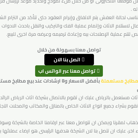
لال موقعنا الالكترونى او من خلال ملء نموذج وتحديد موعد لإرسال فريق
ه .
ناسب لحالة العفش يتم الاتفاق وإبرام العقود حتى تتأكد من التزام الشر
ل لاستلام الاثاث وإتمام عملية الفك والتركيب والنقل باحدث الادوا
لتتم عملية الإصلاحات بيه وإعادة ترميمه وعرضه مرة اخرى للبيع.
تواصل معنا بسهولة من خلال
اتصل بنا الان
تواصل معنا عبر الواتس اب
مطابخ مستعملة
بأفضل الاسعار و8 ارشادات عند بيع مطابخ مستعملة
اثاث مستعمل بالرياض عليك ان تقوم بالاتصال بشركة اثاث الرياض الر
وم بشراء جميع انواع الاثاث الخاص بالمنازل والمكاتب والمحلات التجا
لذهاب لمقرنا ويمكن ان تتواصل معنا عبر ارقامنا الخاصة بالشركة وس
اء اخر، عليك ان تتصل بنا لان الشركة هدفها الرئيسى هو ارضاء عملائ