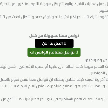
جعل عمليات الشراء والبيع تتم بكل سهولة لأنهم يمتلكون من الخبرة 
قتهم.
وم بشراء اثاث اخر اكثر احتياجا له وبذوق جديد واشكال احدث من اث
تواصل معنا بسهولة من خلال
اتصل بنا الان
تواصل معنا عبر الواتس اب
ياض وضواحيها
ث القديم مهما كانت الحالة التى عليها أو عمره الافتراضى ، فنحن تهتم 
المواطنين.
اث آخر ولا تعرف كيف تتخلص يمكنك ان تتواصل معنا فنحن نقوم بالعمل
ب والمحلات التجارية والمطابخ والأجهزة ، فنحن نعلم اهمية تلك الاثا
ال وهذا يجعلك تقوم باستثماره في شئ اخر فخيار شراء ذلك النوع من ال