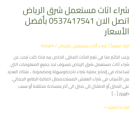
مستعمل
شراء اثاث مستعمل شرق الرياض
شرق
الرياض
اتصل الان 0537417541 بأفضل
اتصل
الأسعار
الان
0537417541
بأفضل
اترك تعليقاً
/
شراء أثاث مستعمل بالرياض
/
hosam
الأسعار
يرغب الكثير منا في تغير الاثاث المنزلى الخاص بيه فاذا كنت تبحث عن
شراء اثاث مستعمل شرق الرياض فسوف تجد جميع المعلومات التي
تساعدك في إتمام عملية شراء ناجحةوسهلة ومضمونة .. هناك العديد
من الأسباب في شراء العفش المستخدممثل اضافة الطابع الجمالي
على المنزل أو الانتقال الى منزل الى آخر بمساحة مختلفة أو بسبب
ظهور […]
قراءة المزيد »