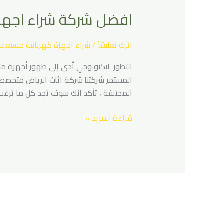
شركة
افضل شركة شراء اجهزة كهربائية
شراء
اجهزة
كهربائية
اترك تعليقاً
/
شراء اجهزة كهربائية مستعمل
مستعملة
التطور التكنولوجي أدى إلى ظهور أجهزة م
بالرياض
المستمر شركتنا شركة اثاث الرياض متخصصة
..
المختلفة ، تأكد انك سوف تجد كل ما ترغب
0537417541
اتصل
قراءة المزيد »
الان